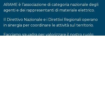
ARAME è l’associazione di categoria nazionale degli
agenti e dei rappresentanti di materiale elettrico.
Il Direttivo Nazionale e i Direttivi Regionali operano
in sinergia per coordinare le attività sul territorio.
Facciamo squadra per valorizzare il nostro ruolo:
diventa associato ARAME.
Sede Legale
Via Galileo Galilei 7 –
20016 – Pero (MI)
C.F. 80444540589
P.IVA 13142880155
Contatti